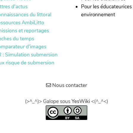
ttres d'actus
Pour les éducateurices
nnaissances du littoral
environnement
ssources AmbiLitto
issions et reportages
èches du temps
mparateur d'images
 : Simulation submersion
ux risque de submersion
Nous contacter
(>^_^)> Galope sous
YesWiki
<(^_^<)