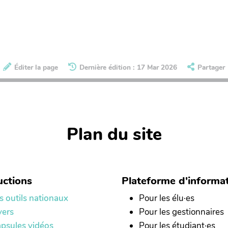
Éditer la page
Dernière édition : 17 Mar 2026
Partager
Plan du site
ctions
Plateforme d'informa
s outils nationaux
Pour les élu·es
yers
Pour les gestionnaires
psules vidéos
Pour les étudiant·es