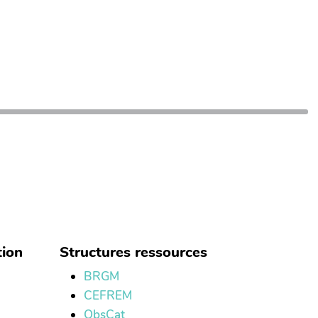
tion
Structures ressources
BRGM
CEFREM
ObsCat