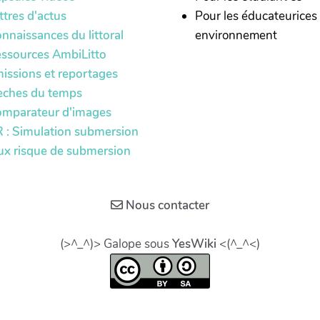
ttres d'actus
Pour les éducateurices
nnaissances du littoral
environnement
ssources AmbiLitto
issions et reportages
èches du temps
mparateur d'images
 : Simulation submersion
ux risque de submersion
Nous contacter
(>^_^)> Galope sous
YesWiki
<(^_^<)