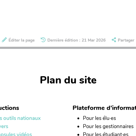
Éditer la page
Dernière édition : 21 Mar 2026
Partager
Plan du site
ctions
Plateforme d'informa
s outils nationaux
Pour les élu·es
yers
Pour les gestionnaires
psules vidéos
Pour les étudiant·es