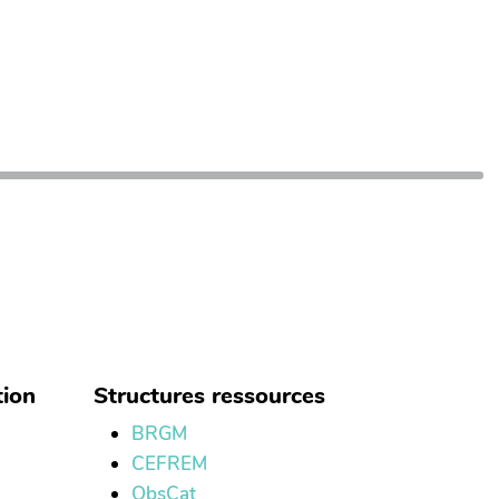
tion
Structures ressources
BRGM
CEFREM
ObsCat