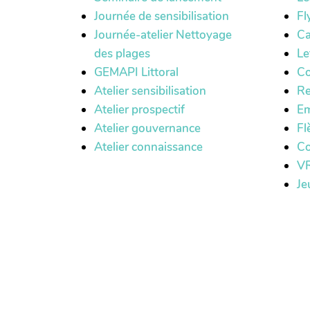
Journée de sensibilisation
Fl
Journée-atelier Nettoyage
Ca
des plages
Le
GEMAPI Littoral
Co
Atelier sensibilisation
Re
Atelier prospectif
Em
Atelier gouvernance
Fl
Atelier connaissance
Co
VR
Je