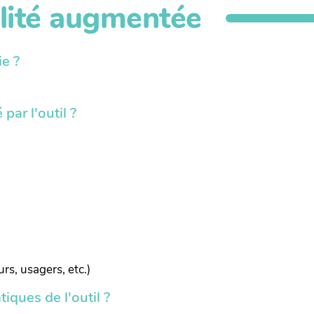
alité augmentée
ie ?
par l'outil ?
urs, usagers, etc.)
iques de l'outil ?