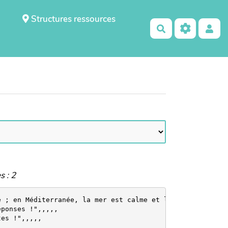
Structures ressources
Rechercher
s : 2
e ; en Méditerranée, la mer est calme et le littoral bou
ponses !",,,,,
