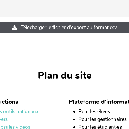
Télécharger le fichier d'export au format csv
Plan du site
ctions
Plateforme d'informa
s outils nationaux
Pour les élu·es
yers
Pour les gestionnaires
psules vidéos
Pour les étudiant·es