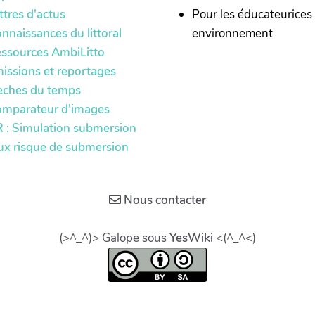
ttres d'actus
Pour les éducateurices
nnaissances du littoral
environnement
ssources AmbiLitto
issions et reportages
èches du temps
mparateur d'images
 : Simulation submersion
ux risque de submersion
Nous contacter
(>^_^)> Galope sous
YesWiki
<(^_^<)