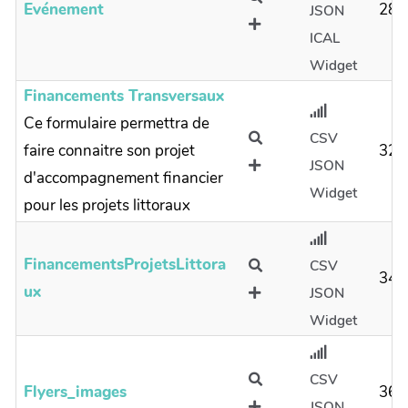
Evénement
28
JSON
ICAL
Widget
Financements Transversaux
Ce formulaire permettra de
CSV
faire connaitre son projet
32
JSON
d'accompagnement financier
Widget
pour les projets littoraux
FinancementsProjetsLittora
CSV
34
Ux
JSON
Widget
CSV
Flyers_images
36
JSON