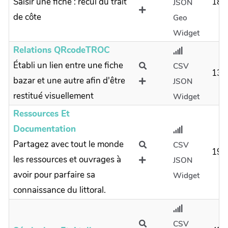
Saisir une fiche : recul du trait
18
JSON
de côte
Geo
Widget
Relations QRcodeTROC
Établi un lien entre une fiche
CSV
130
bazar et une autre afin d'être
JSON
restitué visuellement
Widget
Ressources Et
Documentation
Partagez avec tout le monde
CSV
19
les ressources et ouvrages à
JSON
avoir pour parfaire sa
Widget
connaissance du littoral.
CSV