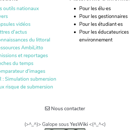
s outils nationaux
Pour les élu·es
yers
Pour les gestionnaires
psules vidéos
Pour les étudiant·es
ttres d'actus
Pour les éducateurices
nnaissances du littoral
environnement
ssources AmbiLitto
issions et reportages
èches du temps
mparateur d'images
 : Simulation submersion
ux risque de submersion
Nous contacter
(>^_^)> Galope sous
YesWiki
<(^_^<)