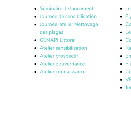
Séminaire de lancement
Le
Journée de sensibilisation
Fl
Journée-atelier Nettoyage
Ca
des plages
Le
GEMAPI Littoral
Co
Atelier sensibilisation
Re
Atelier prospectif
Em
Atelier gouvernance
Fl
Atelier connaissance
Co
VR
Je