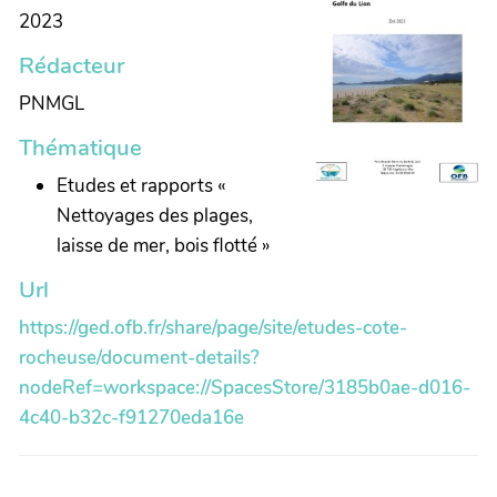
2023
Rédacteur
PNMGL
Thématique
Etudes et rapports «
Nettoyages des plages,
laisse de mer, bois flotté »
Url
https://ged.ofb.fr/share/page/site/etudes-cote-
rocheuse/document-details?
nodeRef=workspace://SpacesStore/3185b0ae-d016-
4c40-b32c-f91270eda16e