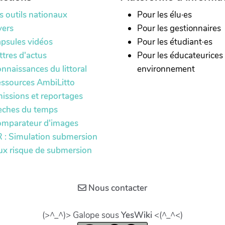
s outils nationaux
Pour les élu·es
yers
Pour les gestionnaires
psules vidéos
Pour les étudiant·es
ttres d'actus
Pour les éducateurices
nnaissances du littoral
environnement
ssources AmbiLitto
issions et reportages
èches du temps
mparateur d'images
 : Simulation submersion
ux risque de submersion
Nous contacter
(>^_^)> Galope sous
YesWiki
<(^_^<)