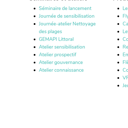
Séminaire de lancement
Le
Journée de sensibilisation
Fl
Journée-atelier Nettoyage
Ca
des plages
Le
GEMAPI Littoral
Co
Atelier sensibilisation
Re
Atelier prospectif
Em
Atelier gouvernance
Fl
Atelier connaissance
Co
VR
Je