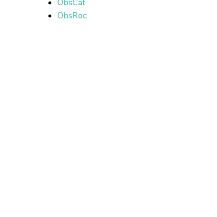
ObsCat
ObsRoc