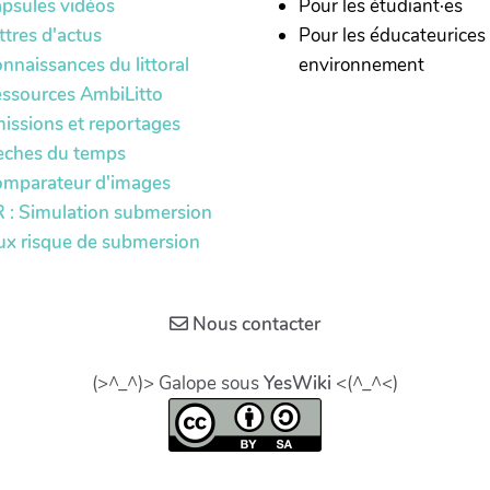
psules vidéos
Pour les étudiant·es
ttres d'actus
Pour les éducateurices
nnaissances du littoral
environnement
ssources AmbiLitto
issions et reportages
èches du temps
mparateur d'images
 : Simulation submersion
ux risque de submersion
Nous contacter
(>^_^)> Galope sous
YesWiki
<(^_^<)