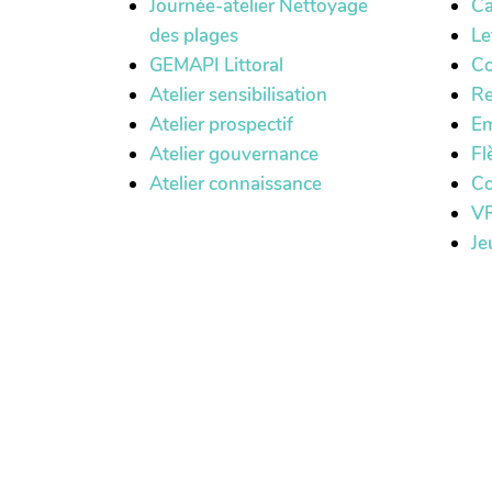
Journée-atelier Nettoyage
Ca
des plages
Le
GEMAPI Littoral
Co
Atelier sensibilisation
Re
Atelier prospectif
Em
Atelier gouvernance
Fl
Atelier connaissance
Co
VR
Je