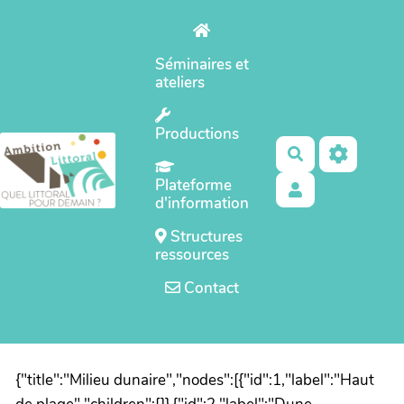
Aller au contenu principal
Séminaires et
ateliers
Productions
Rechercher
Plateforme
d'information
Structures
ressources
Contact
{"title":"Milieu dunaire","nodes":[{"id":1,"label":"Haut