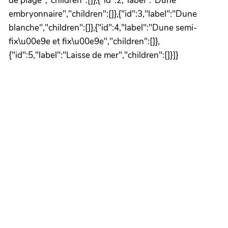
de plage","children":[]},{"id":2,"label":"Dune
embryonnaire","children":[]},{"id":3,"label":"Dune
blanche","children":[]},{"id":4,"label":"Dune semi-
fix\u00e9e et fix\u00e9e","children":[]},
{"id":5,"label":"Laisse de mer","children":[]}]}