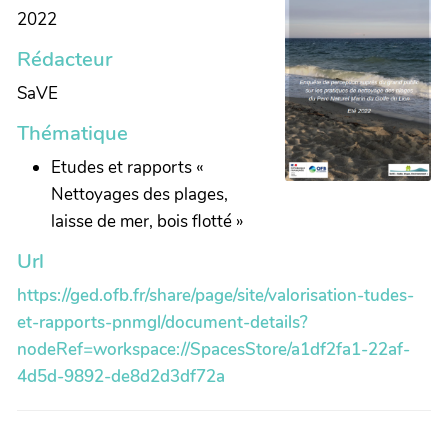
2022
Rédacteur
SaVE
Thématique
Etudes et rapports «
Nettoyages des plages,
laisse de mer, bois flotté »
Url
https://ged.ofb.fr/share/page/site/valorisation-tudes-
et-rapports-pnmgl/document-details?
nodeRef=workspace://SpacesStore/a1df2fa1-22af-
4d5d-9892-de8d2d3df72a