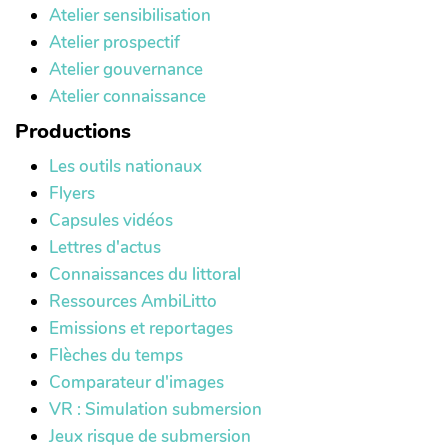
tempête
Atelier sensibilisation
l’action
utiles
géophysique
zone
littoral).
(DIREN
Atelier prospectif
des
et, par
en mer
basse
LR,
Atelier gouvernance
vagues.
là, celui
des
et
2008).
Atelier connaissance
(modifié
de la
structures
humide
d’après
Productions
résilience
géologiques
(=
RAYNAL
côtière.
des
tombolo
Les outils nationaux
O,
En
fonds
double).
Flyers
CERTAIN
termes
grâce à
(Ifremer,
Capsules vidéos
R,
de
l’analyse
F.
Lettres d'actus
BRUNEL
pratique
des
CABANE
Connaissances du littoral
C,
et de
échos
2012 ;
Ressources AmbiLitto
ALLEMAND
gestion,
d’ondes
Lexique
Emissions et reportages
N et
la
sismiques
d’écologie,
Flèches du temps
ROBIN
cellule
;
d’environnement
Comparateur d'images
N,
sédimentaire
acronyme
et
VR : Simulation submersion
LITTOSIS
côtière
proposé
d’aménagement
Jeux risque de submersion