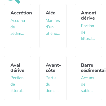
Accrétion
Aléa
Amont
dérive
Accumulation
Manifestation
Portion
de
d’un
de
sédiments
phénomène
littoral
pouvant
naturel
située
être
ou
au-
d’origine
anthropique
dessus
naturelle
d’occurrence
d’un
Aval
Avant-
Barre
ou
et
dérive
côte
sédimentai
point
artificielle.
d’intensité
d’observation
Portion
Partie
Accumulation
L’accrétion
données
selon le
de
du
de
naturelle
(Prim.net,
sens
littoral
domaine
sable
de
2012).
dominant
située
littoral
sous
sédiments
du
sous le
subtidal
forme
est