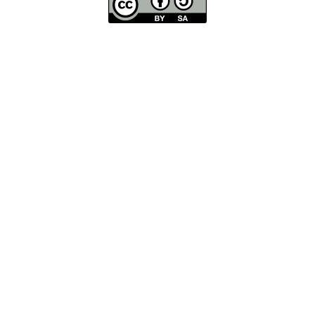
côte
(Programme
EUROSION,
2004 et
SDAGE
RMC,
2005).