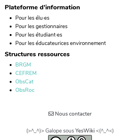
«Analyse
se situe
par
du
Plateforme d'information
volumétrique
dans un
Certain
littoral).
Pour les élu·es
et
cadre
et al.,
Pour les gestionnaires
granulométri
composé
2005).
Pour les étudiant·es
du
de trois
Pour les éducateurices environnement
prisme
zones
sableux
géographiques
Structures ressources
littoral
: le
BRGM
du
bassin-
CEFREM
Languedoc-
versant,
ObsCat
Roussillon»,
la ligne
ObsRoc
CEFREM,
de côte
2015).
et
l’environnement
Nous contacter
marin
proche
(>^_^)> Galope sous
YesWiki
<(^_^<)
de la