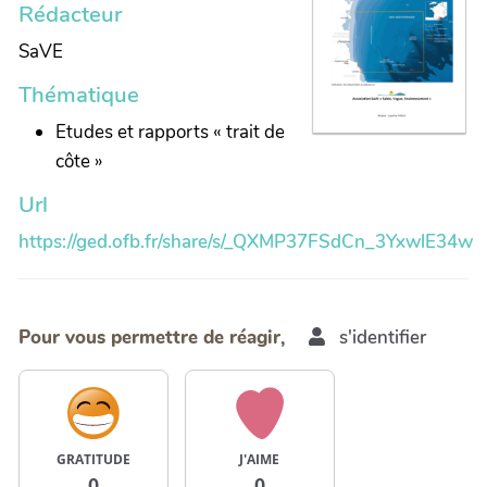
Rédacteur
SaVE
Thématique
Etudes et rapports « trait de
côte »
Url
https://ged.ofb.fr/share/s/_QXMP37FSdCn_3YxwlE34w
Pour vous permettre de réagir,
s'identifier
GRATITUDE
J'AIME
0
0