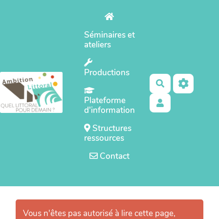
Aller au contenu principal
Séminaires et
ateliers
Productions
Rechercher
Plateforme
d'information
Structures
ressources
Contact
Vous n'êtes pas autorisé à lire cette page,