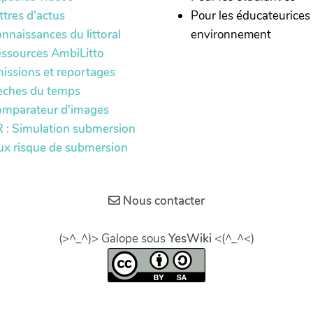
ttres d'actus
Pour les éducateurices
nnaissances du littoral
environnement
ssources AmbiLitto
issions et reportages
èches du temps
mparateur d'images
 : Simulation submersion
ux risque de submersion
Nous contacter
(>^_^)> Galope sous
YesWiki
<(^_^<)