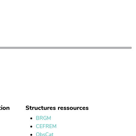
tion
Structures ressources
BRGM
CEFREM
ObsCat