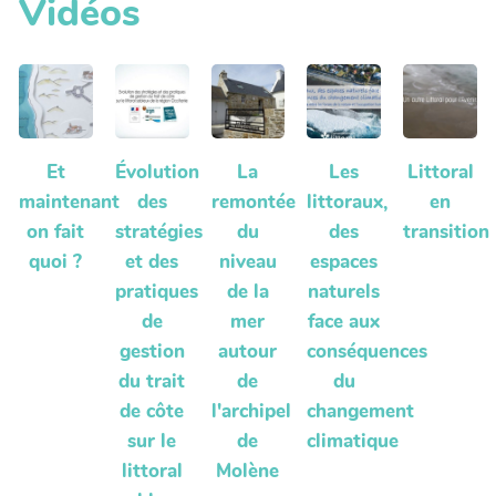
Vidéos
Et
Évolution
La
Les
Littoral
maintenant
des
remontée
littoraux,
en
on fait
stratégies
du
des
transition
quoi ?
et des
niveau
espaces
pratiques
de la
naturels
de
mer
face aux
gestion
autour
conséquences
du trait
de
du
de côte
l'archipel
changement
sur le
de
climatique
littoral
Molène